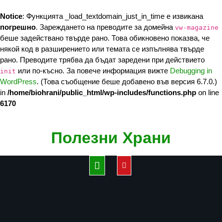
Notice
: Функцията _load_textdomain_just_in_time е извикана
погрешно
. Зареждането на преводите за домейна
vw-magazine
беше задействано твърде рано. Това обикновено показва, че
някой код в разширението или темата се изпълнява твърде
рано. Преводите трябва да бъдат заредени при действието
или по-късно. За повече информация вижте
Debugging in
init
WordPress
. (Това съобщение беше добавено във версия 6.7.0.)
in
/home/biohrani/public_html/wp-includes/functions.php
on line
6170
Skip
Полезни Храни
to
content
Open
Button