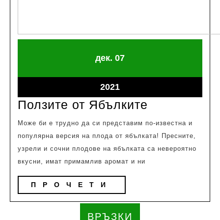
декември
декември
дек.
07
7,
7,
2021
2021
декември
2021
7,
Ползите
Ползите от Ябълките
2021
от
Може би е трудно да си представим по-известна и
Ябълките
популярна версия на плода от ябълката! Пресните,
узрели и сочни плодове на ябълката са невероятно
вкусни, имат примамлив аромат и ни
ПРОЧЕТИ
ПРОЧЕТИ
ВРЪЗКИ