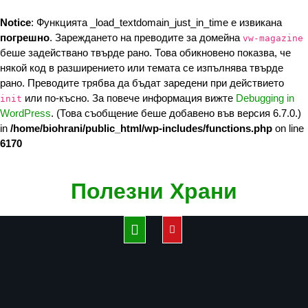
Notice
: Функцията _load_textdomain_just_in_time е извикана
погрешно
. Зареждането на преводите за домейна
vw-magazine
беше задействано твърде рано. Това обикновено показва, че
някой код в разширението или темата се изпълнява твърде
рано. Преводите трябва да бъдат заредени при действието
или по-късно. За повече информация вижте
Debugging in
init
WordPress
. (Това съобщение беше добавено във версия 6.7.0.)
in
/home/biohrani/public_html/wp-includes/functions.php
on line
6170
Skip
Полезни Храни
to
content
Open
Button