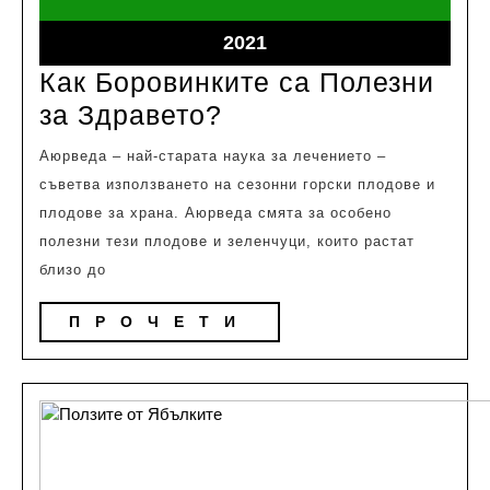
13,
13,
2021
2021
декември
2021
13,
Как Боровинките са Полезни
2021
Как
за Здравето?
Боровинките
Аюрведа – най-старата наука за лечението –
са
съветва използването на сезонни горски плодове и
Полезни
плодове за храна. Аюрведа смята за особено
за
полезни тези плодове и зеленчуци, които растат
близо до
Здравето?
ПРОЧЕТИ
ПРОЧЕТИ