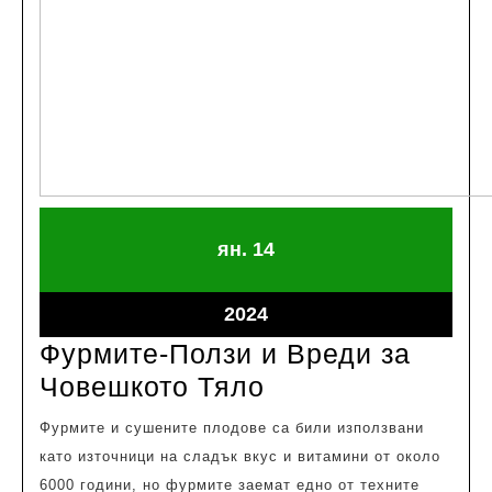
януари
януари
ян.
14
14,
14,
2024
2024
януари
2024
14,
Фурмите-Ползи и Вреди за
2024
Фурмите-
Човешкото Тяло
Ползи
Фурмите и сушените плодове са били използвани
и
като източници на сладък вкус и витамини от около
Вреди
6000 години, но фурмите заемат едно от техните