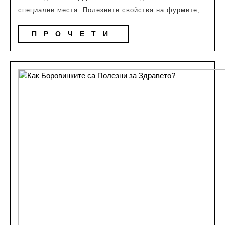
за
специални места. Полезните свойства на фурмите,
Човешкото
ПРОЧЕТИ
ПРОЧЕТИ
Тяло