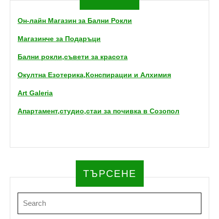
Он-лайн Магазин за Бални Рокли
Магазинче за Подаръци
Бални рокли,съвети за красота
Окултна Езотерика,Конспирации и Алхимия
Art Galeria
Апартамент,студио,стаи за почивка в Созопол
ТЪРСЕНЕ
Search
for: