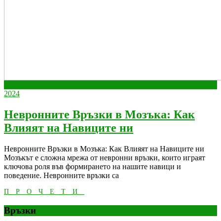
април
април
апр.
11
11,
април
11,
2024
2024
11,
2024
2024
Невронните Връзки в Мозъка: Как
Невронните
Влияят на Навиците ни
Връзки
Невронните Връзки в Мозъка: Как Влияят на Навиците ни
в
Мозъкът е сложна мрежа от невронни връзки, които играят
Мозъка:
ключова роля във формирането на нашите навици и
поведение. Невронните връзки са
Как
ПРОЧЕТИ
Влияят
ПРОЧЕТИ
на
Връзки
Навиците