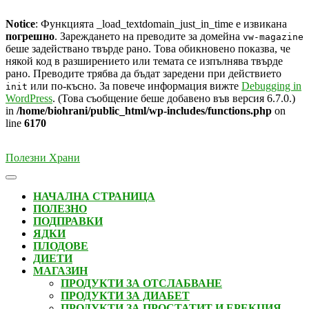
Notice
: Функцията _load_textdomain_just_in_time е извикана
погрешно
. Зареждането на преводите за домейна
vw-magazine
беше задействано твърде рано. Това обикновено показва, че
някой код в разширението или темата се изпълнява твърде
рано. Преводите трябва да бъдат заредени при действието
или по-късно. За повече информация вижте
Debugging in
init
WordPress
. (Това съобщение беше добавено във версия 6.7.0.)
in
/home/biohrani/public_html/wp-includes/functions.php
on
line
6170
Skip
Полезни Храни
to
content
Open
Button
НАЧАЛНА СТРАНИЦА
ПОЛЕЗНО
ПОДПРАВКИ
ЯДКИ
ПЛОДОВЕ
ДИЕТИ
МАГАЗИН
ПРОДУКТИ ЗА ОТСЛАБВАНЕ
ПРОДУКТИ ЗА ДИАБЕТ
ПРОДУКТИ ЗА ПРОСТАТИТ И ЕРЕКЦИЯ