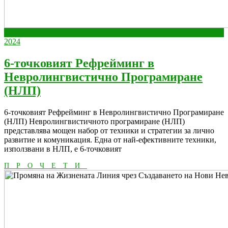
април
април
апр.
11
11,
април
11,
2024
2024
11,
2024
2024
6-точковият Рефрейминг в
Невролингвистично Програмиране
6-
(НЛП)
точковият
6-точковият Рефрейминг в Невролингвистично Програмиране
Рефрейминг
(НЛП) Невролингвистичното програмиране (НЛП)
в
представлява мощен набор от техники и стратегии за лично
развитие и комуникация. Една от най-ефективните техники,
Невролингвистично
използвани в НЛП, е 6-точковият
Програмиране
ПРОЧЕТИ
ПРОЧЕТИ
(НЛП)