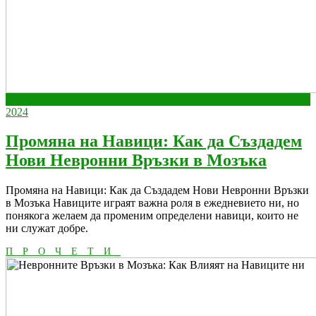
април
април
апр.
11
11,
април
11,
2024
2024
11,
2024
2024
Промяна на Навици: Как да Създадем
Промя
Нови Невронни Връзки в Мозъка
на
Промяна на Навици: Как да Създадем Нови Невронни Връзки
Навиц
в Мозъка Навиците играят важна роля в ежедневието ни, но
Как
понякога желаем да променим определени навици, които не
ни служат добре.
да
ПРОЧЕТИ
Създа
ПРОЧЕТИ
Нови
Невро
Връзк