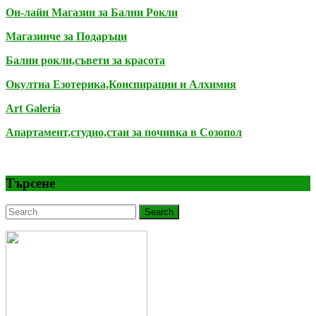
Он-лайн Магазин за Бални Рокли
ни
Магазинче за Подаръци
Бални рокли,съвети за красота
Окултна Езотерика,Конспирации и Алхимия
Art Galeria
Апартамент,студио,стаи за почивка в Созопол
Търсене
Search
for: