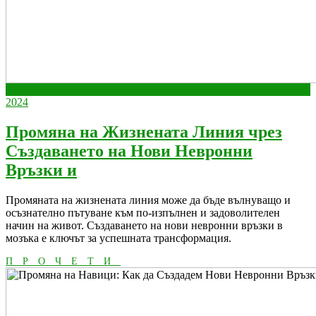
април
април
апр.
11
11,
април
11,
2024
2024
11,
2024
2024
Промяна на Жизнената Линия чрез
Създаването на Нови Невронни
Промяна
Връзки и
на
Промяната на жизнената линия може да бъде вълнуващо и
Жизнената
осъзнателно пътуване към по-изпълнен и задоволителен
Линия
начин на живот. Създаването на нови невронни връзки в
мозъка е ключът за успешната трансформация.
чрез
ПРОЧЕТИ
Създаването
ПРОЧЕТИ
на
Нови