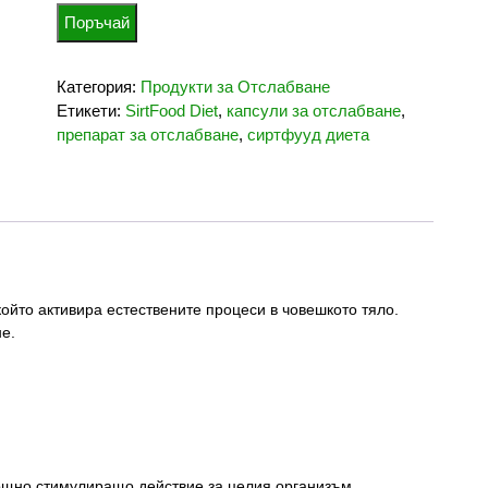
базирано на
Поръчай
потребител
ски оценки
Категория:
Продукти за Отслабване
Етикети:
SirtFood Diet
,
капсули за отслабване
,
препарат за отслабване
,
сиртфууд диета
ойто активира естествените процеси в човешкото тяло.
не.
но стимулиращо действие за целия организъм.