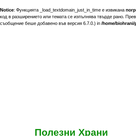
Notice
: Функцията _load_textdomain_just_in_time е извикана
пог
код в разширението или темата се изпълнява твърде рано. Пре
съобщение беше добавено във версия 6.7.0.) in
/home/biohrani/
Skip
Полезни Храни
to