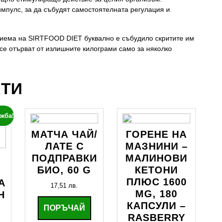
пулс, за да събудят самостоятелната регулация и
приема на SIRTFOOD DIET буквално е събудило скритите им
 се отърват от излишните килограми само за няколко
КТИ
жба!
МАТЧА ЧАЙ/
ГОРЕНЕ НА
ЛАТЕ С
МАЗНИНИ –
ПОДПРАВКИ
МАЛИНОВИ
БИО, 60 G
КЕТОНИ
ПЛЮС 1600
А
17,51
лв.
MG, 180
Н
КАПСУЛИ –
ПОРЪЧАЙ
RASBERRY
Текущата