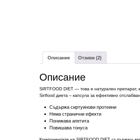
Описание
Отзиви (2)
Описание
SIRTFOOD DIET — това е натурален препарат, к
Sirtfood диета – капсула за ефективно отслабва
Съдържа сиртуинови протеини
Няма странични ефекти
Понижава апетита
Повишава тонуса
Компонентите на SIRTFOOD DIET съдържащ мощ