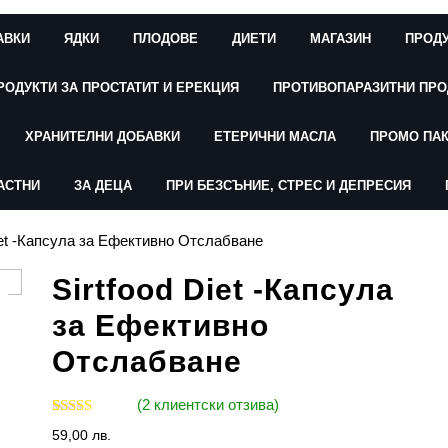
АВКИ
ЯДКИ
ПЛОДОВЕ
ДИЕТИ
МАГАЗИН
ПРОДУ
РОДУКТИ ЗА ПРОСТАТИТ И ЕРЕКЦИЯ
ПРОТИВОПАРАЗИТНИ ПРО
ХРАНИТЕЛНИ ДОБАВКИ
ЕТЕРИЧНИ МАСЛА
ПРОМО ПА
АСТНИ
ЗА ДЕЦА
ПРИ БЕЗСЪНИЕ, СТРЕС И ДЕПРЕСИЯ
Diet -Капсула за Ефективно Отслабване
Sirtfood Diet -Капсула
за Ефективно
Отслабване
(
2
клиентски отзива)
Оценен
1
5.00
59,00
лв.
от 5,