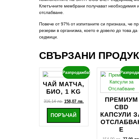
Клетъчните мембрани получават необходимия им
отслабване.
Повече от 97% от изпитаните си признаха, че 
резерви в организма, което е довело до това да
седмици.
СВЪРЗАНИ ПРОДУ
Разпродажба!
Разпрода
ЧАЙ МАТЧА,
БИО, 1 KG
ПРЕМИУМ
Original
Текущата
316,14
лв.
158,07
лв.
CBD
price
цена
was:
е:
КАПСУЛИ З
ПОРЪЧАЙ
316,14 лв..
158,07 лв..
ОТСЛАБВА
Е
Original