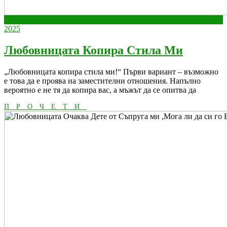
февруари
февруари
фев.
24
24,
февруари
24,
2025
2025
24,
2025
2025
Любовн
Любовницата Копира Стила Ми
Копира
„Любовницата копира стила ми!“ Първи вариант – възможно
Стила
е това да е проява на заместителни отношения. Напълно
Ми
вероятно е не тя да копира вас, а мъжът да се опитва да
ПРОЧЕТИ
ПРОЧЕТИ