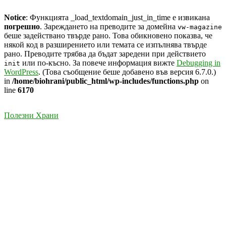
Notice
: Функцията _load_textdomain_just_in_time е извикана
погрешно
. Зареждането на преводите за домейна
vw-magazine
беше задействано твърде рано. Това обикновено показва, че
някой код в разширението или темата се изпълнява твърде
рано. Преводите трябва да бъдат заредени при действието
или по-късно. За повече информация вижте
Debugging in
init
WordPress
. (Това съобщение беше добавено във версия 6.7.0.)
in
/home/biohrani/public_html/wp-includes/functions.php
on
line
6170
Skip
Полезни Храни
to
content