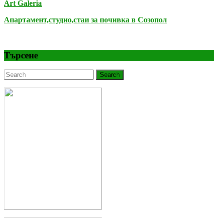
Art Galeria
Апартамент,студио,стаи за почивка в Созопол
Търсене
Search
for: