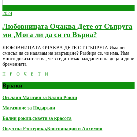
март
март
мар.
15
15,
март
15,
2024
2024
15,
2024
2024
Любовницата Очаква Дете от Съпруга
Любовница
ми ,Мога ли да си го Върна?
Очаква
ЛЮБОВНИЦАТА ОЧАКВА ДЕТЕ ОТ СЪПРУГА Има ли
Дете
смисъл да се надявам на завръщане? Разбира се, че има. Има
от
много доказателства, че за един мъж раждането на деца и дори
бременната
Съпруга
ПРОЧЕТИ
ми
ПРОЧЕТИ
,Мога
Връзки
ли
Он-лайн Магазин за Бални Рокли
да
си
Магазинче за Подаръци
го
Бални рокли,съвети за красота
Върна?
Окултна Езотерика,Конспирации и Алхимия