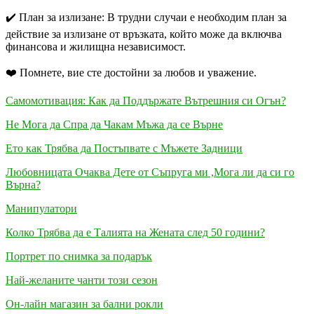
✔️ План за излизане: В трудни случаи е необходим план за
действие за излизане от връзката, който може да включва
финансова и жилищна независимост.
❤️ Помнете, вие сте достойни за любов и уважение.
Самомотивация: Как да Поддържате Вътрешния си Огън?
Не Мога да Спра да Чакам Мъжа да се Върне
Ето как Трябва да Постъпвате с Мъжете Задници
Любовницата Очаква Дете от Съпруга ми ,Мога ли да си го
Върна?
Манипулатори
Колко Трябва да е Талията на Жената след 50 години?
Портрет по снимка за подарък
Най-желаните чанти този сезон
Он-лайн магазин за бални рокли