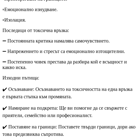
▫️Емоционално изнудване.
▫️Изолация.
Последици от токсична връзка:
➖ Постоянната критика намалява самочувствието.
➖ Напрежението и стресът са емоционално изтощителни.
➖ Постепенно човек престава да разбира кой е всъщност и
какво иска.
Изходни пътища:
✔️ Осъзнаване: Осъзнаването на токсичността на една връзка
е първата стъпка към промяната.
✔️ Намиране на подкрепа: Ще ви помогне да се свържете с
приятели, семейство или професионалист.
✔️ Поставяне на граници: Поставете твърди граници, дори ако
това предизвиква съпротива.