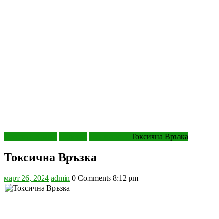
Полезни Храни
Полезно
,
Психология
Токсична Връзка
Токсична Връзка
март
admin
март 26, 2024
admin
0 Comments
8:12 pm
26,
2024