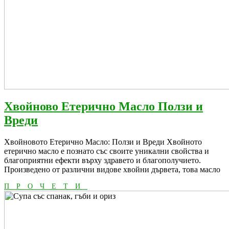
Хвойново Етерично Масло Ползи и
Хвойново
Вреди
Етерично
Хвойновото Етерично Масло: Ползи и Вреди Хвойното
Масло
етерично масло е познато със своите уникални свойства и
Ползи
благоприятни ефекти върху здравето и благополучието.
Произведено от различни видове хвойни дървета, това масло
и
ПРОЧЕТИ
Вреди
ПРОЧЕТИ