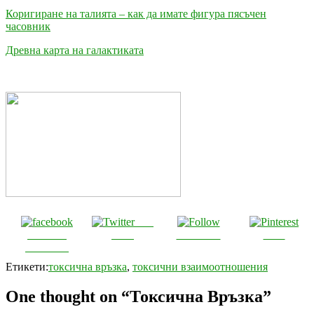
Коригиране на талията – как да имате фигура пясъчен
часовник
Древна карта на галактиката
Post
Share on
on X
Follow us
Save
Facebook
Етикети:
токсична връзка
,
токсични взаимоотношения
One thought on “Токсична Връзка”