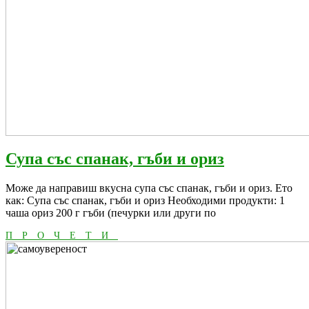
Супа
Супа със спанак, гъби и ориз
със
Може да направиш вкусна супа със спанак, гъби и ориз. Ето
спанак,
как: Супа със спанак, гъби и ориз Необходими продукти: 1
гъби
чаша ориз 200 г гъби (печурки или други по
и
ПРОЧЕТИ
ПРОЧЕТИ
ориз