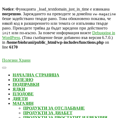
Notice
: Функцията _load_textdomain_just_in_time е извикана
погрешно
. Зареждането на преводите за домейна
vw-magazine
беше задействано твърде рано. Това обикновено показва, че
някой код в разширението или темата се изпълнява твърде
рано. Преводите трябва да бъдат заредени при действието
или по-късно. За повече информация вижте
Debugging in
init
WordPress
. (Това съобщение беше добавено във версия 6.7.0.)
in
/home/biohrani/public_html/wp-includes/functions.php
on
line
6170
Skip
Полезни Храни
to
content
Open
Button
НАЧАЛНА СТРАНИЦА
ПОЛЕЗНО
ПОДПРАВКИ
ЯДКИ
ПЛОДОВЕ
ДИЕТИ
МАГАЗИН
ПРОДУКТИ ЗА ОТСЛАБВАНЕ
ПРОДУКТИ ЗА ДИАБЕТ
ПРОДУКТИ ЗА ПРОСТАТИТ И ЕРЕКЦИЯ