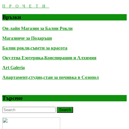
ПРОЧЕТИ
ПРОЧЕТИ
Връзки
Он-лайн Магазин за Бални Рокли
Магазинче за Подаръци
Бални рокли,съвети за красота
Окултна Езотерика,Конспирации и Алхимия
Art Galeria
Апартамент,студио,стаи за почивка в Созопол
Търсене
Search
for: