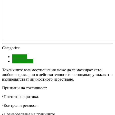
Categories:
Полезно
Психология
Токсичните взаимоотношения може да се маскират като
любов и грижа, но в действителност те изтощават, унижават и
възпрепятстват личностното израстване.
Признаци на токсичност:
▫️Постоянна критика.
▫️Контрол и ревност.
▫️Пренебрегване на границите.